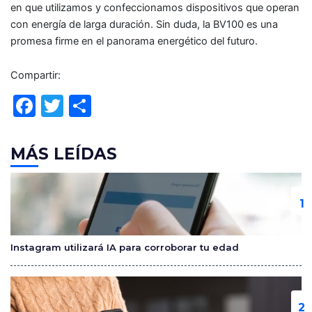
en que utilizamos y confeccionamos dispositivos que operan
con energía de larga duración. Sin duda, la BV100 es una
promesa firme en el panorama energético del futuro.
Compartir:
F
T
C
a
w
o
c
itt
m
MÁS LEÍDAS
e
er
p
b
ar
o
tir
o
Instagram utilizará IA para corroborar tu edad
k