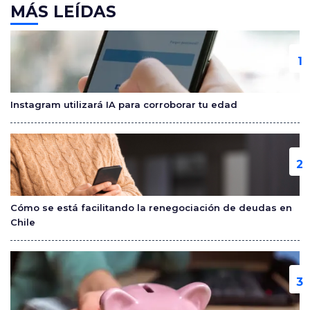
c
itt
m
MÁS LEÍDAS
e
er
p
b
ar
o
tir
o
Instagram utilizará IA para corroborar tu edad
k
Cómo se está facilitando la renegociación de deudas en
Chile