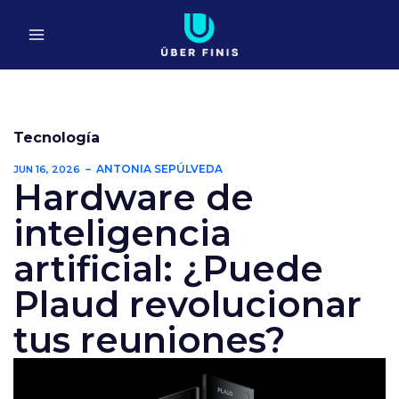
Ir
al
contenido
Tecnología
ANTONIA SEPÚLVEDA
JUN 16, 2026
Hardware de
inteligencia
artificial: ¿Puede
Plaud revolucionar
tus reuniones?