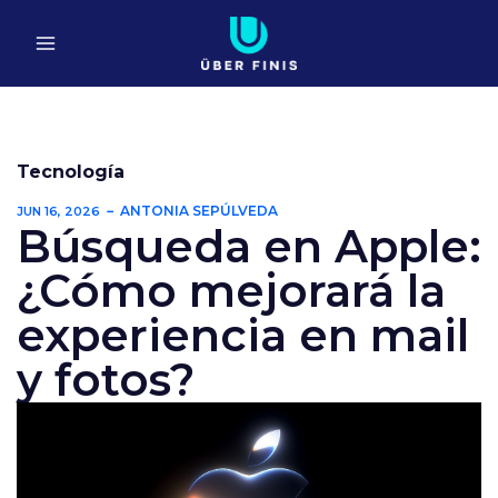
Ir
al
contenido
Tecnología
ANTONIA SEPÚLVEDA
JUN 16, 2026
Búsqueda en Apple:
¿Cómo mejorará la
experiencia en mail
y fotos?