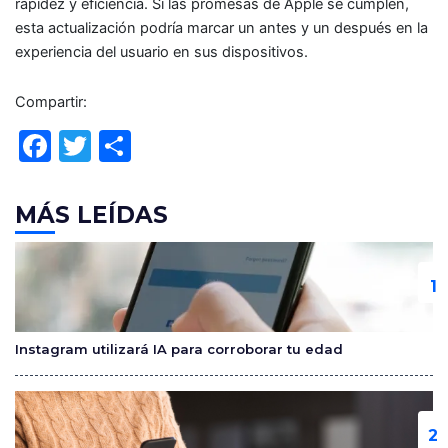
rapidez y eficiencia. Si las promesas de Apple se cumplen,
esta actualización podría marcar un antes y un después en la
experiencia del usuario en sus dispositivos.
Compartir:
F
T
C
a
w
o
c
itt
m
MÁS LEÍDAS
e
er
p
b
ar
o
tir
o
Instagram utilizará IA para corroborar tu edad
k