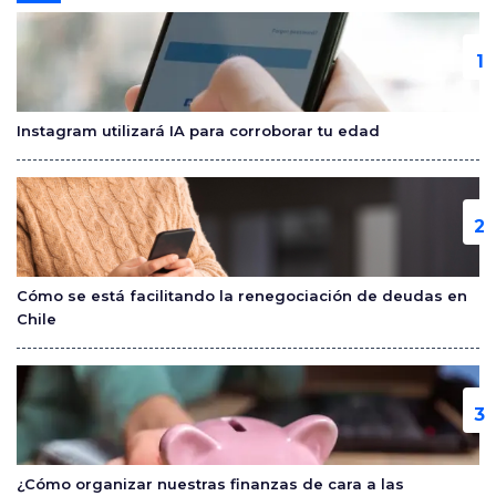
e
er
p
b
ar
o
tir
o
Instagram utilizará IA para corroborar tu edad
k
Cómo se está facilitando la renegociación de deudas en
Chile
¿Cómo organizar nuestras finanzas de cara a las