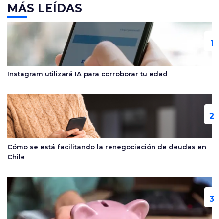
c
itt
m
MÁS LEÍDAS
e
er
p
b
ar
o
tir
o
Instagram utilizará IA para corroborar tu edad
k
Cómo se está facilitando la renegociación de deudas en
Chile