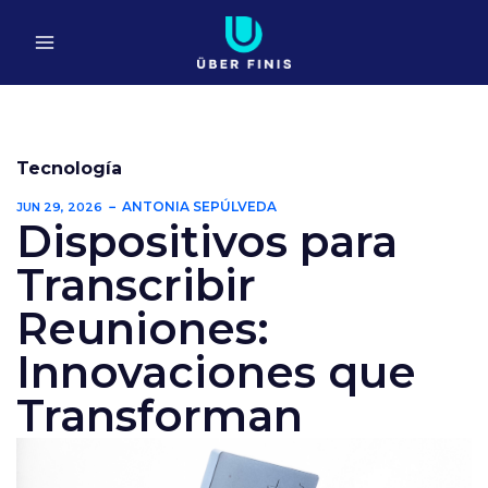
Ir
al
contenido
Tecnología
ANTONIA SEPÚLVEDA
JUN 29, 2026
Dispositivos para
Transcribir
Reuniones:
Innovaciones que
Transforman