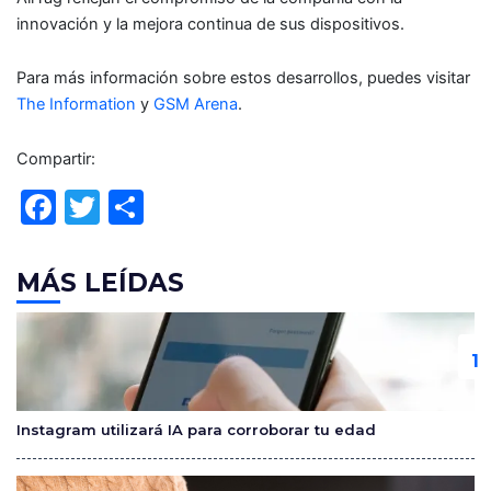
innovación y la mejora continua de sus dispositivos.
Para más información sobre estos desarrollos, puedes visitar
The Information
y
GSM Arena
.
Compartir:
F
T
C
a
w
o
c
itt
m
MÁS LEÍDAS
e
er
p
b
ar
o
tir
o
Instagram utilizará IA para corroborar tu edad
k