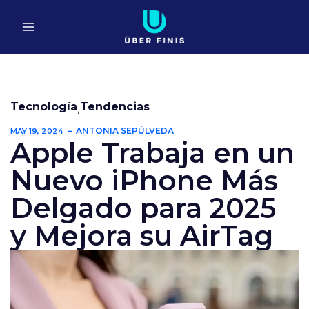
Ir
al
contenido
Tecnología
Tendencias
,
ANTONIA SEPÚLVEDA
MAY 19, 2024
Apple Trabaja en un
Nuevo iPhone Más
Delgado para 2025
y Mejora su AirTag