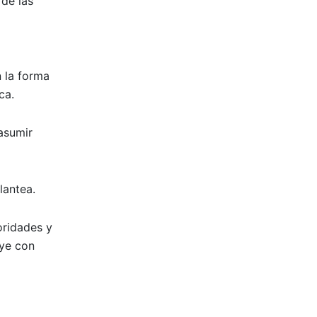
 de las
n la forma
ca.
 asumir
lantea.
oridades y
uye con