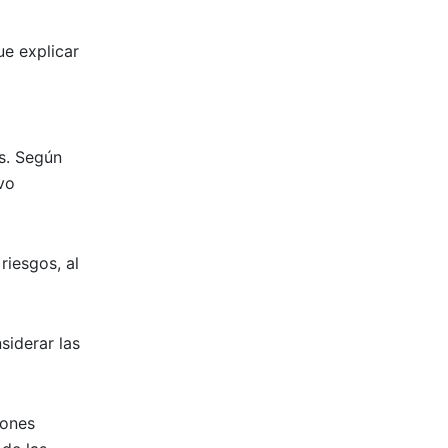
ue explicar
s. Según
vo
riesgos, al
siderar las
iones