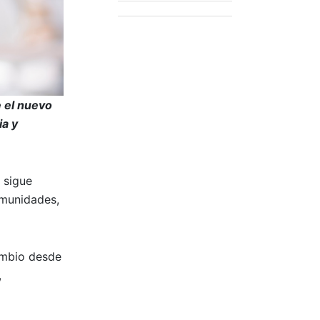
 el nuevo
ia y
 sigue
omunidades,
ambio desde
,