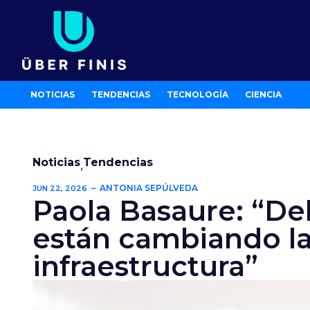
Ir
al
contenido
NOTICIAS
TENDENCIAS
TECNOLOGÍA
CIENCIA
Noticias
Tendencias
,
ANTONIA SEPÚLVEDA
JUN 22, 2026
Paola Basaure: “D
están cambiando l
infraestructura”