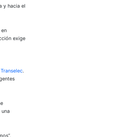
 y hacia el
 en
cción exige
 Transelec
.
igentes
se
r una
mos”,