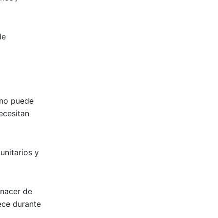
de
 no puede
ecesitan
unitarios y
 nacer de
ece durante