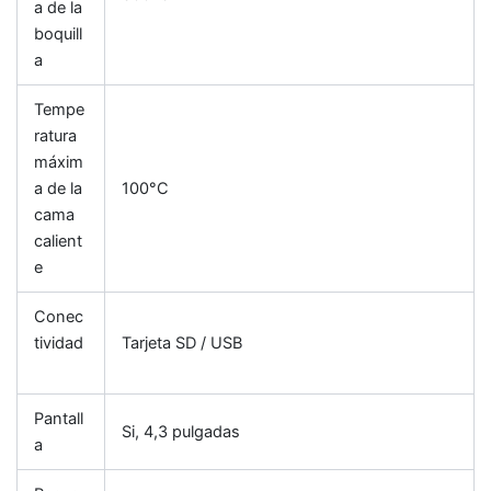
a de la
boquill
a
Tempe
ratura
máxim
a de la
100°C
cama
calient
e
Conec
tividad
Tarjeta SD / USB
Pantall
Si, 4,3 pulgadas
a