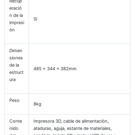
Recup
eració
n de la
Sí
impresi
ón
Dimen
siones
de la
485 x 344 x 382mm
estruct
ura
Peso
8kg
Conte
Impresora 3D, cable de alimentación,
nido
ataduras, aguja, estante de materiales,