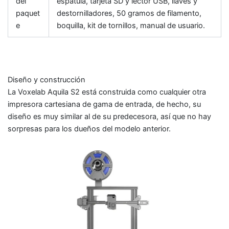
del
espátula, tarjeta SD y lector USB, llaves y
paquet
destornilladores, 50 gramos de filamento,
e
boquilla, kit de tornillos, manual de usuario.
Diseño y construcción
La Voxelab Aquila S2 está construida como cualquier otra
impresora cartesiana de gama de entrada, de hecho, su
diseño es muy similar al de su predecesora, así que no hay
sorpresas para los dueños del modelo anterior.