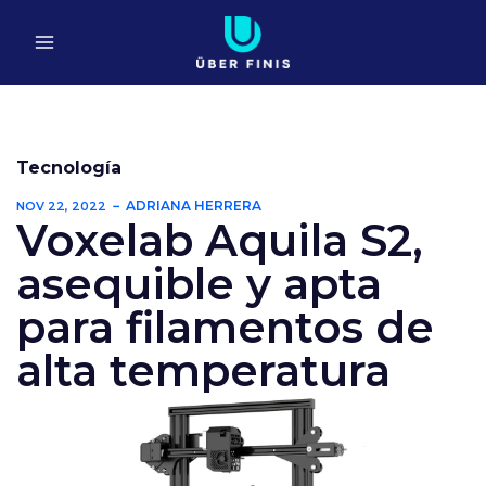
Ir
al
contenido
Tecnología
ADRIANA HERRERA
NOV 22, 2022
Voxelab Aquila S2,
asequible y apta
para filamentos de
alta temperatura