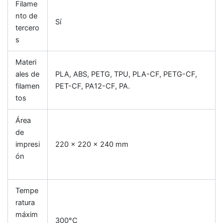
Filame
nto de
Sí
tercero
s
Materi
ales de
PLA, ABS, PETG, TPU, PLA-CF, PETG-CF,
filamen
PET-CF, PA12-CF, PA.
tos
Área
de
impresi
220 x 220 x 240 mm
ón
Tempe
ratura
máxim
300°C