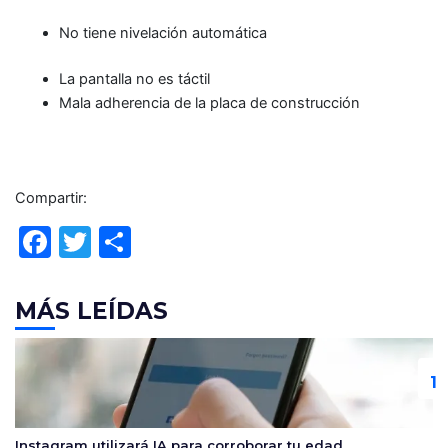
No tiene nivelación automática
La pantalla no es táctil
Mala adherencia de la placa de construcción
Compartir:
F
T
C
a
w
o
c
itt
m
MÁS LEÍDAS
e
er
p
b
ar
o
tir
o
Instagram utilizará IA para corroborar tu edad