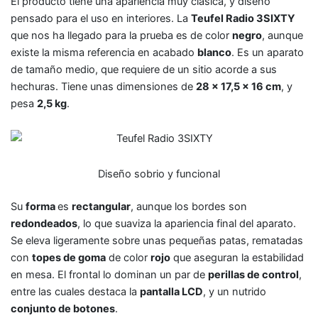
El producto tiene una apariencia muy clásica, y diseño
pensado para el uso en interiores. La
Teufel Radio 3SIXTY
que nos ha llegado para la prueba es de color
negro
, aunque
existe la misma referencia en acabado
blanco
. Es un aparato
de tamaño medio, que requiere de un sitio acorde a sus
hechuras. Tiene unas dimensiones de
28 x 17,5 x 16 cm
, y
pesa
2,5 kg
.
Diseño sobrio y funcional
Su
forma
es
rectangular
, aunque los bordes son
redondeados
, lo que suaviza la apariencia final del aparato.
Se eleva ligeramente sobre unas pequeñas patas, rematadas
con
topes de goma
de color
rojo
que aseguran la estabilidad
en mesa. El frontal lo dominan un par de
perillas de control
,
entre las cuales destaca la
pantalla LCD
, y un nutrido
conjunto de botones
.