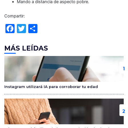
Mando a distancia de aspecto pobre.
Compartir:
F
T
C
a
w
o
c
itt
m
MÁS LEÍDAS
e
er
p
b
ar
o
tir
o
Instagram utilizará IA para corroborar tu edad
k