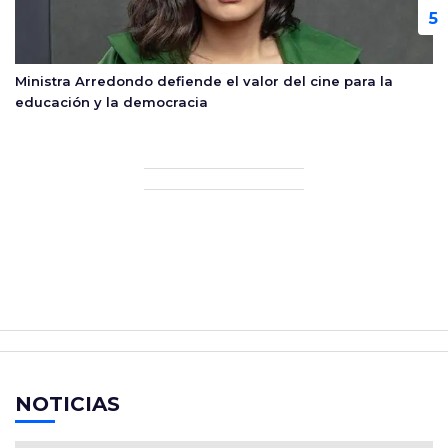
Ministra Arredondo defiende el valor del cine para la
educación y la democracia
NOTICIAS