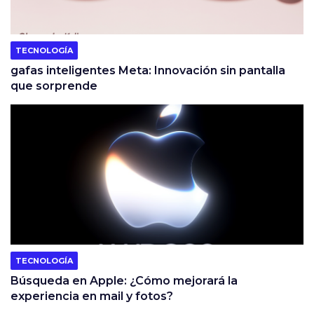
TECNOLOGÍA
gafas inteligentes Meta: Innovación sin pantalla
que sorprende
TECNOLOGÍA
Búsqueda en Apple: ¿Cómo mejorará la
experiencia en mail y fotos?