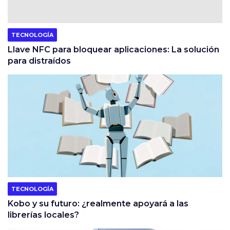
TECNOLOGÍA
Llave NFC para bloquear aplicaciones: La solución
para distraídos
TECNOLOGÍA
Kobo y su futuro: ¿realmente apoyará a las
librerías locales?