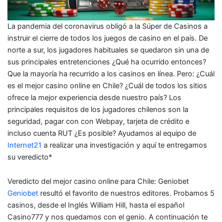
La pandemia del coronavirus obligó a la Súper de Casinos a
instruir el cierre de todos los juegos de casino en el país. De
norte a sur, los jugadores habituales se quedaron sin una de
sus principales entretenciones ¿Qué ha ocurrido entonces?
Que la mayoría ha recurrido a los casinos en línea. Pero: ¿Cuál
es el mejor casino online en Chile? ¿Cuál de todos los sitios
ofrece la mejor experiencia desde nuestro país? Los
principales requisitos de los jugadores chilenos son la
seguridad, pagar con con Webpay, tarjeta de crédito e
incluso cuenta RUT ¿Es posible? Ayudamos al equipo de
Internet21
a realizar una investigación y aquí te entregamos
su veredicto*
Veredicto del mejor casino online para Chile: Geniobet
Geniobet
resultó el favorito de nuestros editores. Probamos 5
casinos, desde el Inglés William Hill, hasta el español
Casino777 y nos quedamos con el genio. A continuación te