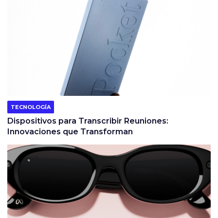
TECNOLOGÍA
Dispositivos para Transcribir Reuniones:
Innovaciones que Transforman