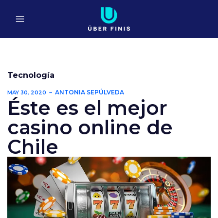
Ir
al
contenido
Tecnología
ANTONIA SEPÚLVEDA
MAY 30, 2020
Éste es el mejor
casino online de
Chile