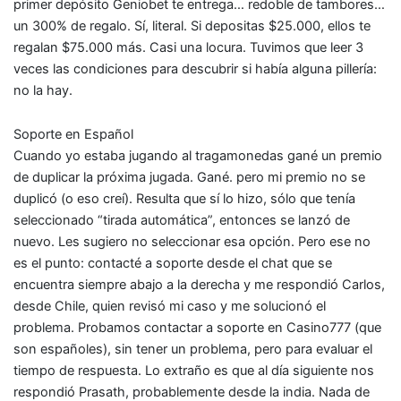
primer depósito Geniobet te entrega… redoble de tambores…
un 300% de regalo. Sí, literal. Si depositas $25.000, ellos te
regalan $75.000 más. Casi una locura. Tuvimos que leer 3
veces las condiciones para descubrir si había alguna pillería:
no la hay.
Soporte en Español
Cuando yo estaba jugando al tragamonedas gané un premio
de duplicar la próxima jugada. Gané. pero mi premio no se
duplicó (o eso creí). Resulta que sí lo hizo, sólo que tenía
seleccionado “tirada automática”, entonces se lanzó de
nuevo. Les sugiero no seleccionar esa opción. Pero ese no
es el punto: contacté a soporte desde el chat que se
encuentra siempre abajo a la derecha y me respondió Carlos,
desde Chile, quien revisó mi caso y me solucionó el
problema. Probamos contactar a soporte en Casino777 (que
son españoles), sin tener un problema, pero para evaluar el
tiempo de respuesta. Lo extraño es que al día siguiente nos
respondió Prasath, probablemente desde la india. Nada de