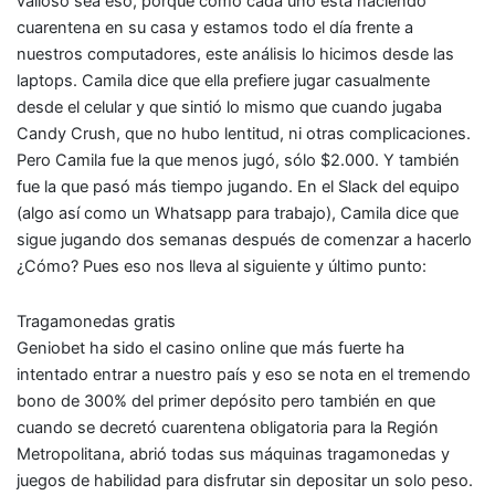
valioso sea eso, porque como cada uno está haciendo
cuarentena en su casa y estamos todo el día frente a
nuestros computadores, este análisis lo hicimos desde las
laptops. Camila dice que ella prefiere jugar casualmente
desde el celular y que sintió lo mismo que cuando jugaba
Candy Crush, que no hubo lentitud, ni otras complicaciones.
Pero Camila fue la que menos jugó, sólo $2.000. Y también
fue la que pasó más tiempo jugando. En el Slack del equipo
(algo así como un Whatsapp para trabajo), Camila dice que
sigue jugando dos semanas después de comenzar a hacerlo
¿Cómo? Pues eso nos lleva al siguiente y último punto:
Tragamonedas gratis
Geniobet ha sido el casino online que más fuerte ha
intentado entrar a nuestro país y eso se nota en el tremendo
bono de 300% del primer depósito pero también en que
cuando se decretó cuarentena obligatoria para la Región
Metropolitana, abrió todas sus máquinas tragamonedas y
juegos de habilidad para disfrutar sin depositar un solo peso.