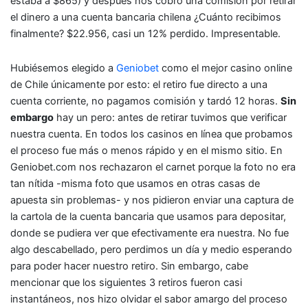
estaba a $865) y después nos cobró una comisión por retirar
el dinero a una cuenta bancaria chilena ¿Cuánto recibimos
finalmente? $22.956, casi un 12% perdido. Impresentable.
Hubiésemos elegido a
Geniobet
como el mejor casino online
de Chile únicamente por esto: el retiro fue directo a una
cuenta corriente, no pagamos comisión y tardó 12 horas.
Sin
embargo
hay un pero: antes de retirar tuvimos que verificar
nuestra cuenta. En todos los casinos en línea que probamos
el proceso fue más o menos rápido y en el mismo sitio. En
Geniobet.com nos rechazaron el carnet porque la foto no era
tan nítida -misma foto que usamos en otras casas de
apuesta sin problemas- y nos pidieron enviar una captura de
la cartola de la cuenta bancaria que usamos para depositar,
donde se pudiera ver que efectivamente era nuestra. No fue
algo descabellado, pero perdimos un día y medio esperando
para poder hacer nuestro retiro. Sin embargo, cabe
mencionar que los siguientes 3 retiros fueron casi
instantáneos, nos hizo olvidar el sabor amargo del proceso