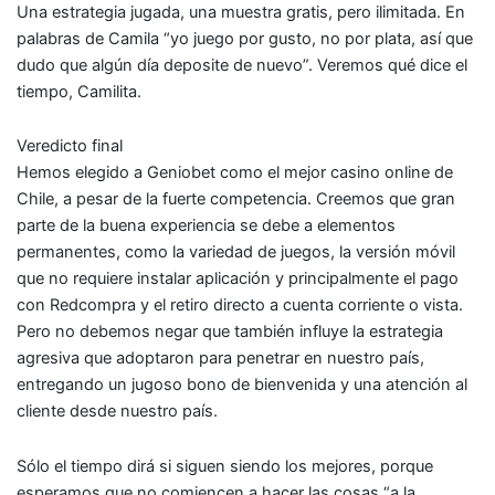
Una estrategia jugada, una muestra gratis, pero ilimitada. En
palabras de Camila “yo juego por gusto, no por plata, así que
dudo que algún día deposite de nuevo”. Veremos qué dice el
tiempo, Camilita.
Veredicto final
Hemos elegido a Geniobet como el mejor casino online de
Chile, a pesar de la fuerte competencia. Creemos que gran
parte de la buena experiencia se debe a elementos
permanentes, como la variedad de juegos, la versión móvil
que no requiere instalar aplicación y principalmente el pago
con Redcompra y el retiro directo a cuenta corriente o vista.
Pero no debemos negar que también influye la estrategia
agresiva que adoptaron para penetrar en nuestro país,
entregando un jugoso bono de bienvenida y una atención al
cliente desde nuestro país.
Sólo el tiempo dirá si siguen siendo los mejores, porque
esperamos que no comiencen a hacer las cosas “a la