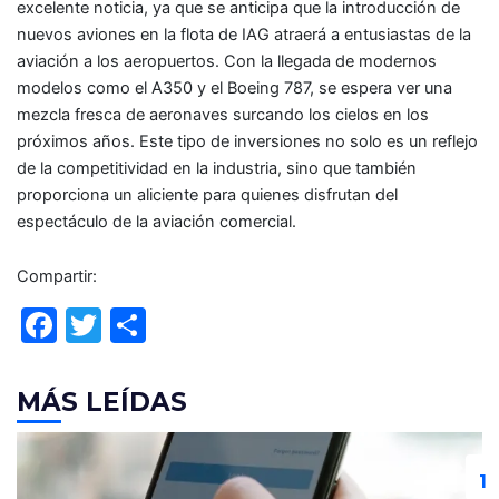
excelente noticia, ya que se anticipa que la introducción de
nuevos aviones en la flota de IAG atraerá a entusiastas de la
aviación a los aeropuertos. Con la llegada de modernos
modelos como el A350 y el Boeing 787, se espera ver una
mezcla fresca de aeronaves surcando los cielos en los
próximos años. Este tipo de inversiones no solo es un reflejo
de la competitividad en la industria, sino que también
proporciona un aliciente para quienes disfrutan del
espectáculo de la aviación comercial.
Compartir:
F
T
C
a
w
o
c
itt
m
MÁS LEÍDAS
e
er
p
b
ar