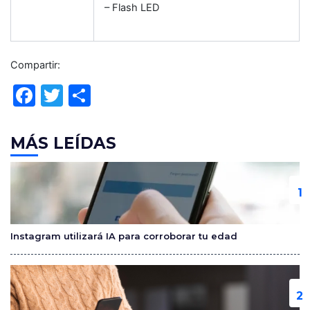
– Flash LED
Compartir:
F
T
C
a
w
o
c
itt
m
MÁS LEÍDAS
e
er
p
b
ar
o
tir
o
Instagram utilizará IA para corroborar tu edad
k