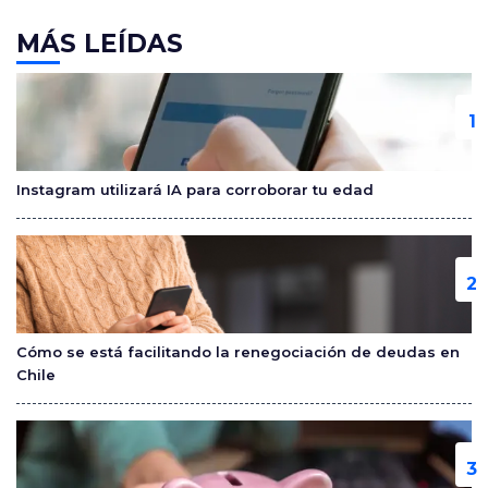
a
w
o
c
itt
m
MÁS LEÍDAS
e
er
p
b
ar
o
tir
o
Instagram utilizará IA para corroborar tu edad
k
Cómo se está facilitando la renegociación de deudas en
Chile