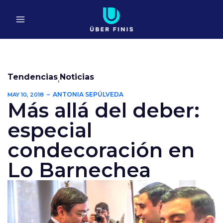
Ir
al
contenido
Tendencias
Noticias
,
ANTONIA SEPÚLVEDA
MAY 10, 2018
Más allá del deber:
especial
condecoración en
Lo Barnechea