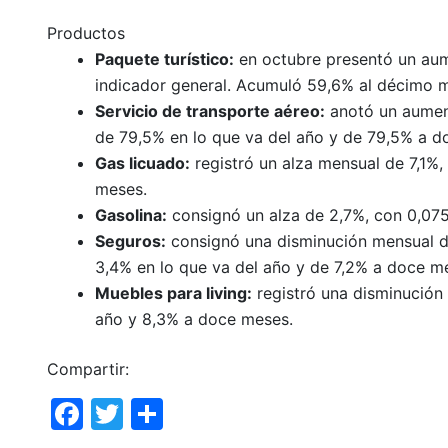
Productos
Paquete turístico:
en octubre presentó un aum
indicador general. Acumuló 59,6% al décimo 
Servicio de transporte aéreo:
anotó un aument
de 79,5% en lo que va del año y de 79,5% a d
Gas licuado:
registró un alza mensual de 7,1%
meses.
Gasolina:
consignó un alza de 2,7%, con 0,07
Seguros:
consignó una disminución mensual de
3,4% en lo que va del año y de 7,2% a doce m
Muebles para living:
registró una disminución
año y 8,3% a doce meses.
Compartir:
F
T
C
a
w
o