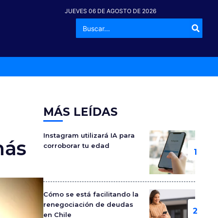
JUEVES 06 DE AGOSTO DE 2026
Buscar
-º
por:
MÁS LEÍDAS
Instagram utilizará IA para
más
corroborar tu edad
Cómo se está facilitando la
renegociación de deudas
en Chile