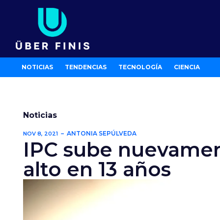
Ir
al
contenido
NOTICIAS
TENDENCIAS
TECNOLOGÍA
CIENCIA
Noticias
ANTONIA SEPÚLVEDA
NOV 8, 2021
IPC sube nuevament
alto en 13 años