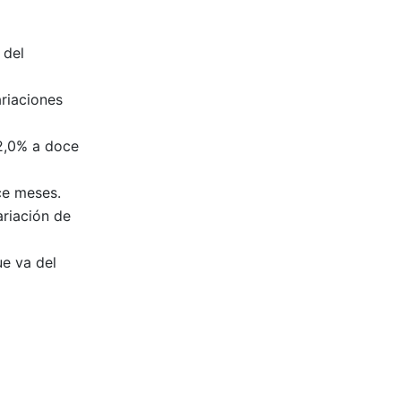
 del
riaciones
32,0% a doce
ce meses.
ariación de
e va del