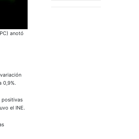
IPC) anotó
 variación
a 0,9%.
 positivas
uvo el INE.
as