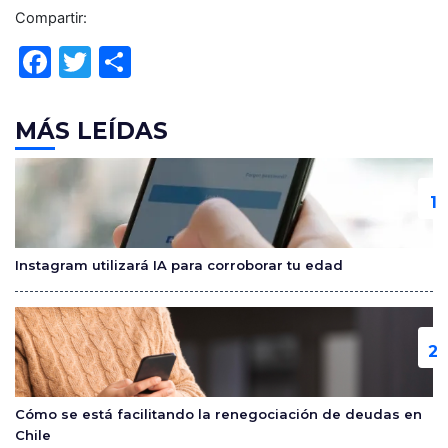
Compartir:
F
T
C
a
w
o
c
itt
m
MÁS LEÍDAS
e
er
p
b
ar
o
tir
o
Instagram utilizará IA para corroborar tu edad
k
Cómo se está facilitando la renegociación de deudas en
Chile