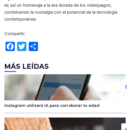
es así un homenaje a la era dorada de los videojuegos,
combinando la nostalgia con el potencial de la tecnología
contemporánea.
Compartir:
F
T
C
a
w
o
c
itt
m
MÁS LEÍDAS
e
er
p
b
ar
o
tir
o
Instagram utilizará IA para corroborar tu edad
k