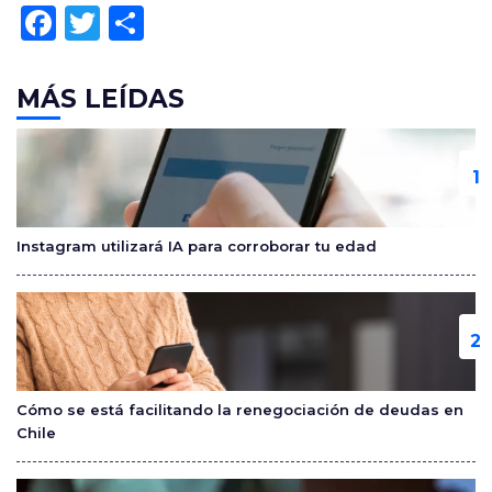
F
T
C
a
w
o
c
itt
m
MÁS LEÍDAS
e
er
p
b
ar
o
tir
o
Instagram utilizará IA para corroborar tu edad
k
Cómo se está facilitando la renegociación de deudas en
Chile