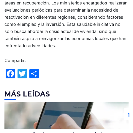
áreas en recuperación. Los ministerios encargados realizarán
evaluaciones periódicas para determinar la necesidad de
reactivación en diferentes regiones, considerando factores
como el empleo y la inversión. Esta saludable iniciativa no
solo busca abordar la crisis actual de vivienda, sino que
también aspira a reinvigorizar las economías locales que han
enfrentado adversidades.
Compartir:
F
T
C
a
w
o
c
itt
m
MÁS LEÍDAS
e
er
p
b
ar
o
tir
o