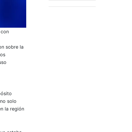
 con
on sobre la
nos
uso
pósito
 no solo
n la región