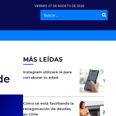
VIERNES 07 DE AGOSTO DE 2026
Buscar
-º
por:
MÁS LEÍDAS
Instagram utilizará IA para
de
corroborar tu edad
Cómo se está facilitando la
renegociación de deudas
en Chile