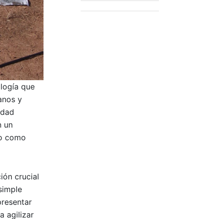
ología que
anos y
idad
n un
ro como
ión crucial
simple
presentar
 agilizar