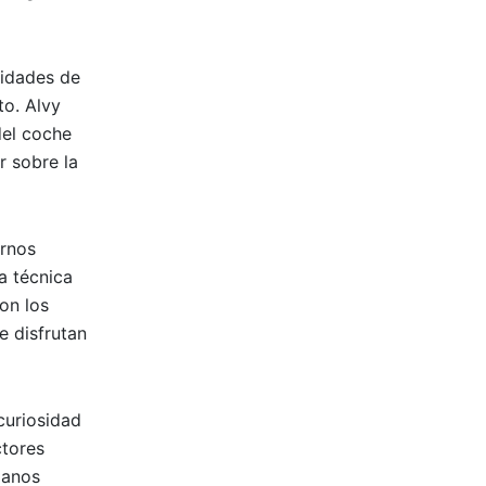
cidades de
to. Alvy
del coche
r sobre la
ornos
a técnica
on los
e disfrutan
curiosidad
ctores
ianos