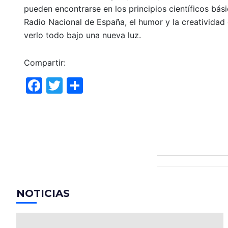
pueden encontrarse en los principios científicos bá
Radio Nacional de España, el humor y la creatividad
verlo todo bajo una nueva luz.
Compartir:
F
T
C
a
w
o
c
itt
m
e
er
p
b
ar
o
tir
o
NOTICIAS
k