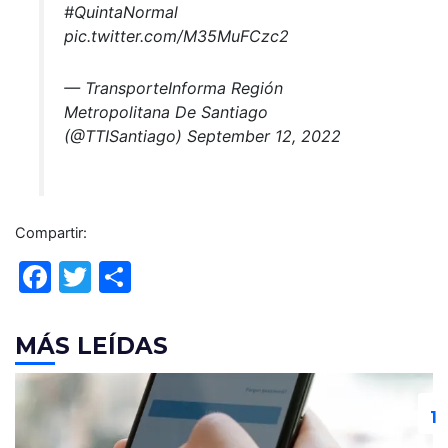
#QuintaNormal
pic.twitter.com/M35MuFCzc2
— TransporteInforma Región
Metropolitana De Santiago
(@TTISantiago) September 12, 2022
Compartir:
F
T
C
a
w
o
c
itt
m
MÁS LEÍDAS
e
er
p
b
ar
o
tir