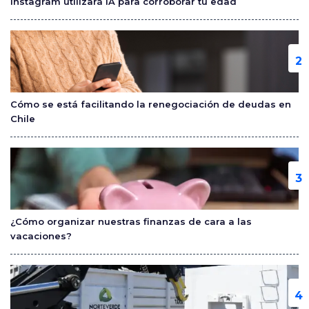
Instagram utilizará IA para corroborar tu edad
k
Cómo se está facilitando la renegociación de deudas en
Chile
¿Cómo organizar nuestras finanzas de cara a las
vacaciones?