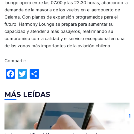
lounge opera entre las 07:00 y las 22:30 horas, abarcando la
demanda de la mayoría de los vuelos en el aeropuerto de
Calama. Con planes de expansión programados para el
futuro, Harmony Lounge se prepara para aumentar su
capacidad y atender a más pasajeros, reafirmando su
compromiso con la calidad y el servicio excepcional en una
de las zonas más importantes de la aviación chilena.
Compartir:
F
T
C
a
w
o
c
itt
m
MÁS LEÍDAS
e
er
p
b
ar
o
tir
o