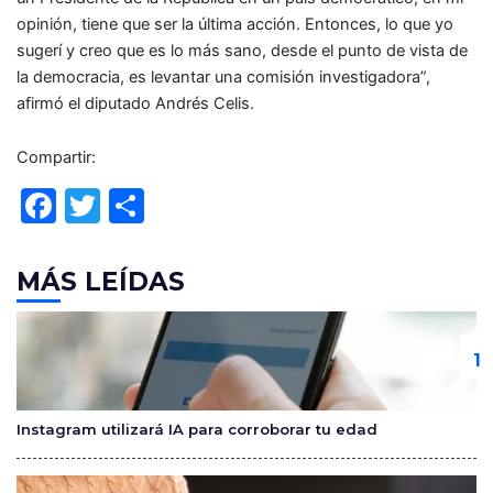
opinión, tiene que ser la última acción. Entonces, lo que yo
sugerí y creo que es lo más sano, desde el punto de vista de
la democracia, es levantar una comisión investigadora”,
afirmó el diputado Andrés Celis.
Compartir:
F
T
C
a
w
o
c
itt
m
MÁS LEÍDAS
e
er
p
b
ar
o
tir
o
Instagram utilizará IA para corroborar tu edad
k