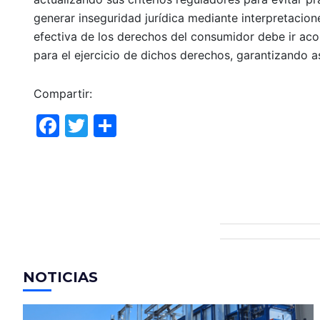
generar inseguridad jurídica mediante interpretacio
efectiva de los derechos del consumidor debe ir a
para el ejercicio de dichos derechos, garantizando as
Compartir:
F
T
C
a
w
o
c
itt
m
e
er
p
b
ar
o
tir
o
NOTICIAS
k