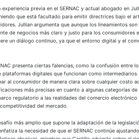
n experiencia previa en el SERNAC y actual abogado en Jull
iendo que está facultado para emitir directrices bajo el ar
idores. Jullian argumenta que aunque los lineamientos son
iente de negocios más claro y justo para los consumidores e
re un diálogo continuo, ya que el entorno digital y el com
NAC presenta ciertas falencias, como la confusión entre l
de plataformas digitales que funcionan como intermediarios. 
mar al consumidor de manera clara sobre cualquier costo ad
ificaciones más precisas en cuanto a algunas categorías de
arco regulatorio a las realidades del comercio electrónico
a competitividad del mercado.
esafío más amplio que supone la adaptación de la legislaci
n enfatiza la necesidad de que el SERNAC continúe ajustando
ácticas abusivas, mientras que Castillo advierte sobre el ri