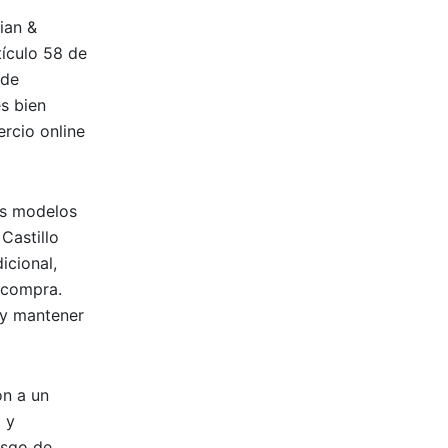
ian &
tículo 58 de
 de
s bien
ercio online
os modelos
Castillo
icional,
 compra.
 y mantener
ón a un
 y
esgo de