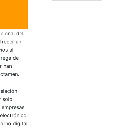
cional del
frecer un
ios al
trega de
r han
ictamen.
islación
r solo
as empresas.
electrónico
orno digital