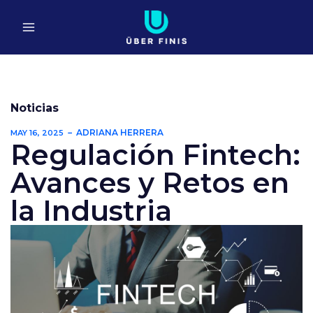
Ir
al
contenido
Noticias
ADRIANA HERRERA
MAY 16, 2025
Regulación Fintech:
Avances y Retos en
la Industria