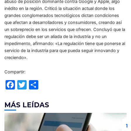
abuso de posición dominante contra Google y Apple, algo
inédito en la región. Criticó la situación actual donde los
grandes conglomerados tecnológicos dictan condiciones
que afectan a desarrolladores y consumidores, creando así
un sobreprecio en los servicios que ofrecen. Concluyó que la
regulación debe ser un aliada de la industria y no un
impedimento, afirmando: «La regulación tiene que ponerse al
servicio de la industria para que pueda seguir innovando y
creciendo».
Compartir:
F
T
C
a
w
o
c
itt
m
MÁS LEÍDAS
e
er
p
b
ar