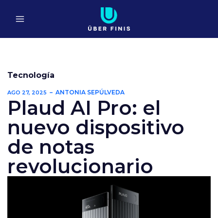
Ir
al
contenido
Tecnología
ANTONIA SEPÚLVEDA
AGO 27, 2025
Plaud AI Pro: el
nuevo dispositivo
de notas
revolucionario