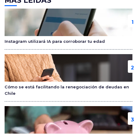
MÁS LEÍDAS
e
er
p
b
ar
o
tir
o
Instagram utilizará IA para corroborar tu edad
k
Cómo se está facilitando la renegociación de deudas en
Chile