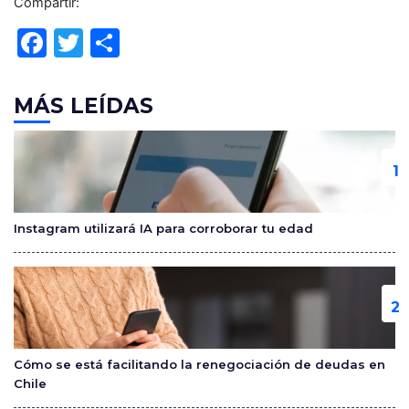
Compartir:
F
T
C
a
w
o
c
itt
m
MÁS LEÍDAS
e
er
p
b
ar
o
tir
o
Instagram utilizará IA para corroborar tu edad
k
Cómo se está facilitando la renegociación de deudas en
Chile