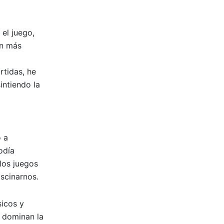
 el juego,
ún más
tidas, he
intiendo la
 a
odía
 los juegos
ascinarnos.
sicos y
s dominan la