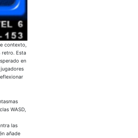
e contexto,
 retro. Esta
esperado en
s jugadores
eflexionar
antasmas
eclas WASD,
ntra las
ién añade