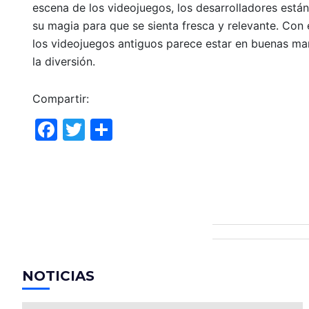
escena de los videojuegos, los desarrolladores está
su magia para que se sienta fresca y relevante. Con e
los videojuegos antiguos parece estar en buenas ma
la diversión.
Compartir:
F
T
C
a
w
o
c
itt
m
e
er
p
b
ar
o
tir
o
NOTICIAS
k