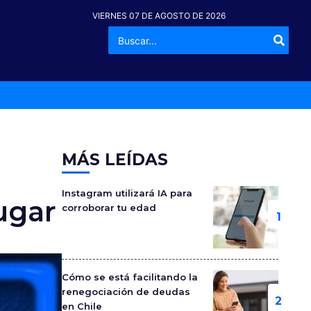
VIERNES 07 DE AGOSTO DE 2026
Buscar
-º
por:
MÁS LEÍDAS
Instagram utilizará IA para
ugar
corroborar tu edad
Cómo se está facilitando la
renegociación de deudas
en Chile