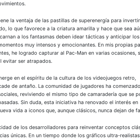
ovimientos.
ne la ventaja de las pastillas de superenergía para invertir
do, lo que favorece a la criatura amarilla y hace que sea a
arnan a los fantasmas deben idear tácticas y anticipar los
momentos muy intensos y emocionantes. En mis propias par
ntes, he logrado capturar al Pac-Man en varias ocasiones, s
 evitar ser atrapados.
rge en el espíritu de la cultura de los videojuegos retro,
arcade de antaño. La comunidad de jugadores ha comenzado
sociales, reviviendo el mismo tipo de camaradería que se p
asadas. Sin duda, esta iniciativa ha renovado el interés en
 nueva vida a iconos que, aunque clásicos, nunca dejan de f
idad de los desarrolladores para reinventar conceptos clá
ias únicas. En un tiempo donde los gráficos ultra-realista