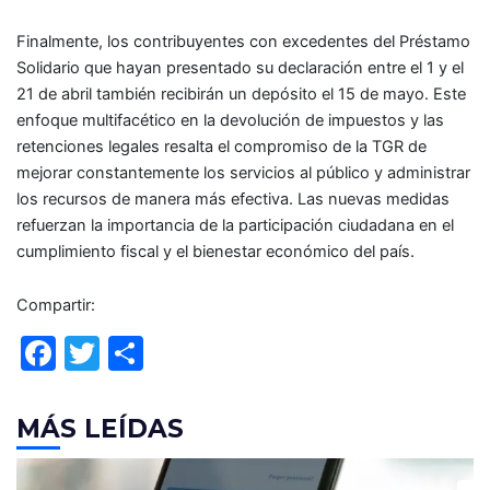
Finalmente, los contribuyentes con excedentes del Préstamo
Solidario que hayan presentado su declaración entre el 1 y el
21 de abril también recibirán un depósito el 15 de mayo. Este
enfoque multifacético en la devolución de impuestos y las
retenciones legales resalta el compromiso de la TGR de
mejorar constantemente los servicios al público y administrar
los recursos de manera más efectiva. Las nuevas medidas
refuerzan la importancia de la participación ciudadana en el
cumplimiento fiscal y el bienestar económico del país.
Compartir:
F
T
C
a
w
o
c
itt
m
MÁS LEÍDAS
e
er
p