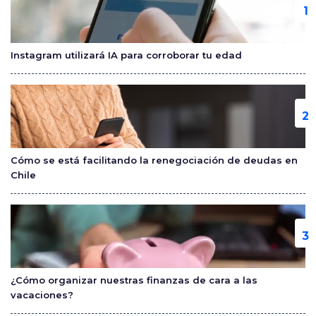
b
ar
o
tir
o
Instagram utilizará IA para corroborar tu edad
k
Cómo se está facilitando la renegociación de deudas en
Chile
¿Cómo organizar nuestras finanzas de cara a las
vacaciones?