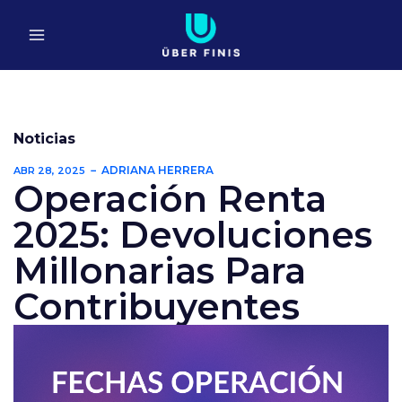
Ir
al
contenido
Noticias
ADRIANA HERRERA
ABR 28, 2025
Operación Renta
2025: Devoluciones
Millonarias Para
Contribuyentes