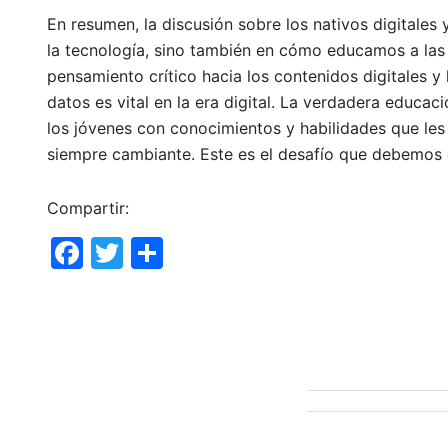
En resumen, la discusión sobre los nativos digitales
la tecnología, sino también en cómo educamos a las 
pensamiento crítico hacia los contenidos digitales y
datos es vital en la era digital. La verdadera educaci
los jóvenes con conocimientos y habilidades que les
siempre cambiante. Este es el desafío que debemos
Compartir:
F
T
C
a
w
o
c
itt
m
e
er
p
b
ar
o
tir
o