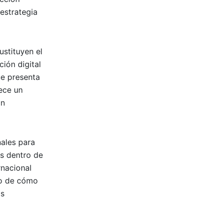
estrategia
ustituyen el
ión digital
ue presenta
ece un
an
nales para
as dentro de
rnacional
to de cómo
ás