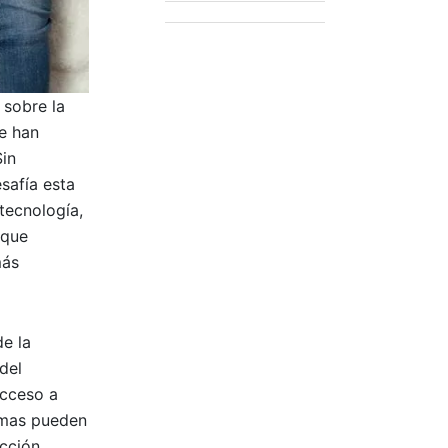
 sobre la
e han
Sin
safía esta
tecnología,
oque
más
e la
del
acceso a
temas pueden
ección