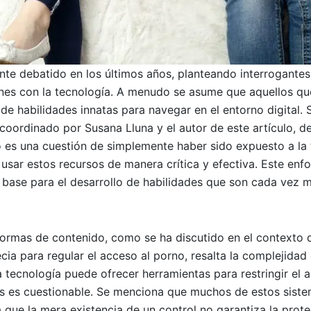
nte debatido en los últimos años, planteando interrogantes
nes con la tecnología. A menudo se asume que aquellos qu
de habilidades innatas para navegar en el entorno digital. 
 coordinado por Susana Lluna y el autor de este artículo, de
o es una cuestión de simplemente haber sido expuesto a la 
usar estos recursos de manera crítica y efectiva. Este enf
 base para el desarrollo de habilidades que son cada vez 
ormas de contenido, como se ha discutido en el contexto d
ia para regular el acceso al porno, resalta la complejidad 
a tecnología puede ofrecer herramientas para restringir el 
ones es cuestionable. Se menciona que muchos de estos sis
a que la mera existencia de un control no garantiza la prot