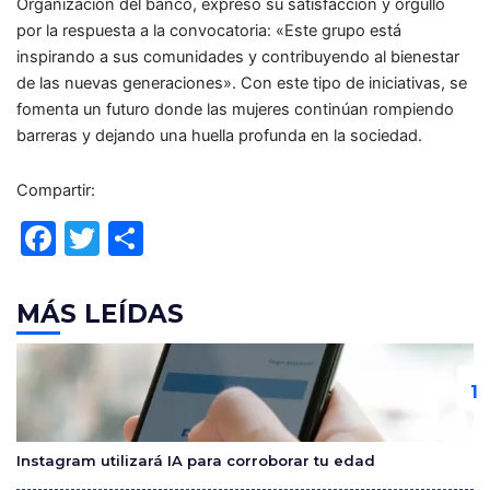
Organización del banco, expresó su satisfacción y orgullo
por la respuesta a la convocatoria: «Este grupo está
inspirando a sus comunidades y contribuyendo al bienestar
de las nuevas generaciones». Con este tipo de iniciativas, se
fomenta un futuro donde las mujeres continúan rompiendo
barreras y dejando una huella profunda en la sociedad.
Compartir:
F
T
C
a
w
o
c
itt
m
MÁS LEÍDAS
e
er
p
b
ar
o
tir
o
Instagram utilizará IA para corroborar tu edad
k