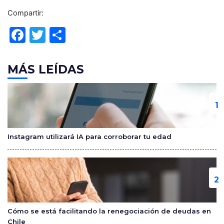
Compartir:
F
T
C
a
w
o
c
itt
m
MÁS LEÍDAS
e
er
p
b
ar
o
tir
o
Instagram utilizará IA para corroborar tu edad
k
Cómo se está facilitando la renegociación de deudas en
Chile