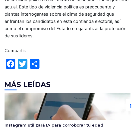
actual. Este tipo de violencia política es preocupante y
plantea interrogantes sobre el clima de seguridad que
enfrentan los candidatos en esta contienda electoral, así
como el compromiso del Estado en garantizar la protección
de sus líderes.
Compartir:
F
T
C
a
w
o
c
itt
m
MÁS LEÍDAS
e
er
p
b
ar
o
tir
o
Instagram utilizará IA para corroborar tu edad
k