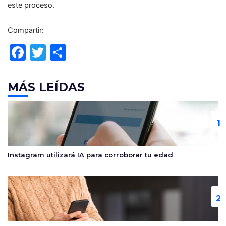
este proceso.
Compartir:
F
T
C
a
w
o
c
itt
m
MÁS LEÍDAS
e
er
p
b
ar
o
tir
o
Instagram utilizará IA para corroborar tu edad
k