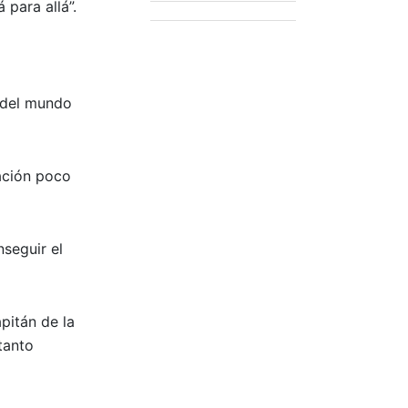
para allá”.
 del mundo
uación poco
seguir el
pitán de la
tanto