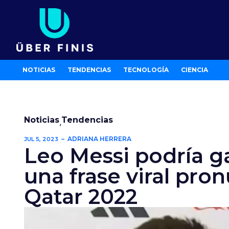
Ir
al
contenido
NOTICIAS
TENDENCIAS
TECNOLOGÍA
CIENCIA
Noticias
Tendencias
,
ADRIANA HERRERA
JUL 5, 2023
Leo Messi podría g
una frase viral pro
Qatar 2022