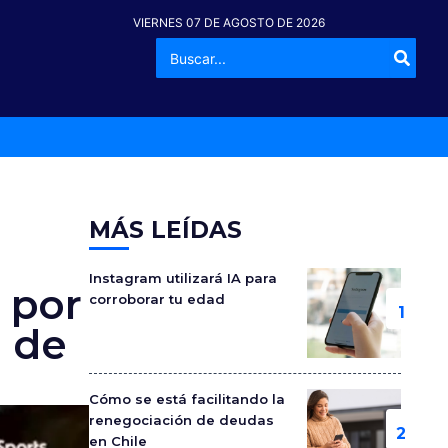
VIERNES 07 DE AGOSTO DE 2026
Buscar
-º
por:
MÁS LEÍDAS
Instagram utilizará IA para
 por
corroborar tu edad
l de
Cómo se está facilitando la
renegociación de deudas
en Chile