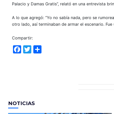
Palacio y Damas Gratis”, relató en una entrevista bri
A lo que agregó: “Yo no sabía nada, pero se rumore
otro lado, así terminaban de armar el escenario. Fue 
Compartir:
F
T
C
a
w
o
c
itt
m
e
er
p
b
ar
o
tir
o
NOTICIAS
k