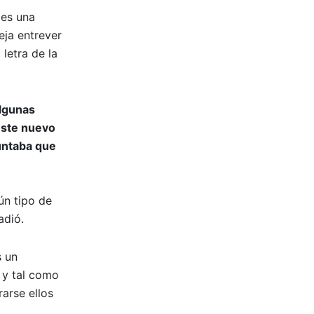
 es una
eja entrever
 letra de la
algunas
este nuevo
untaba que
ún tipo de
adió.
s un
, y tal como
arse ellos