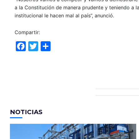
a la Constitución de manera prudente y teniendo a la
institucional le hacen mal al país”, anunció.
Compartir:
F
T
C
a
w
o
c
itt
m
e
er
p
b
ar
o
tir
o
NOTICIAS
k