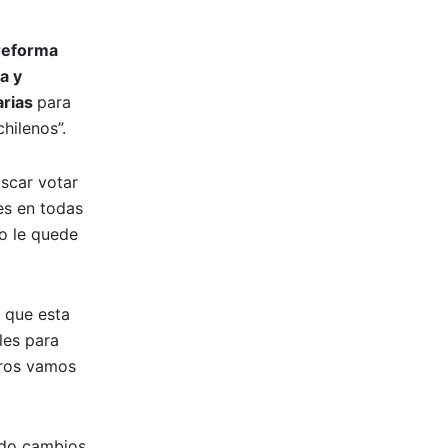
 reforma
a y
arias
para
hilenos”.
uscar votar
es en todas
o le quede
s que esta
les para
tros vamos
ndo cambios