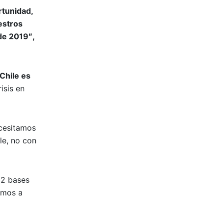
rtunidad,
estros
de 2019″,
Chile es
isis en
ecesitamos
le, no con
12 bases
amos a