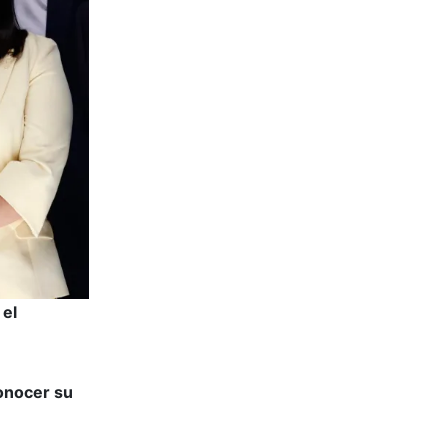
 el
conocer su