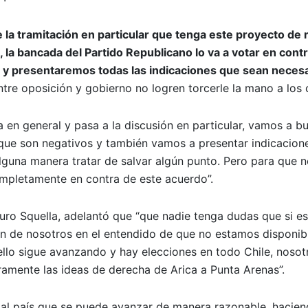
la tramitación en particular que tenga este proyecto de
 la bancada del Partido Republicano lo va a votar en contr
iso y presentaremos todas las indicaciones que sean neces
ntre oposición y gobierno no logren torcerle la mano a los c
 en general y pasa a la discusión en particular, vamos a b
 que son negativos y también vamos a presentar indicacion
guna manera tratar de salvar algún punto. Pero para que n
mpletamente en contra de este acuerdo”.
turo Squella, adelantó que “que nadie tenga dudas que si e
ón de nosotros en el entendido de que no estamos disponib
ello sigue avanzando y hay elecciones en todo Chile, noso
ramente las ideas de derecha de Arica a Punta Arenas”.
al país que se puede avanzar de manera razonable, hacie