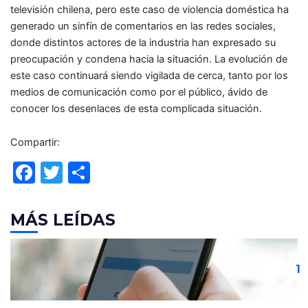
televisión chilena, pero este caso de violencia doméstica ha
generado un sinfín de comentarios en las redes sociales,
donde distintos actores de la industria han expresado su
preocupación y condena hacia la situación. La evolución de
este caso continuará siendo vigilada de cerca, tanto por los
medios de comunicación como por el público, ávido de
conocer los desenlaces de esta complicada situación.
Compartir:
F
T
C
a
w
o
c
itt
m
MÁS LEÍDAS
e
er
p
b
ar
o
tir
o