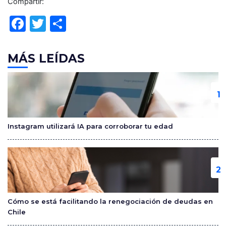
Compartir:
F
T
C
a
w
o
c
itt
m
MÁS LEÍDAS
e
er
p
b
ar
o
tir
o
Instagram utilizará IA para corroborar tu edad
k
Cómo se está facilitando la renegociación de deudas en
Chile