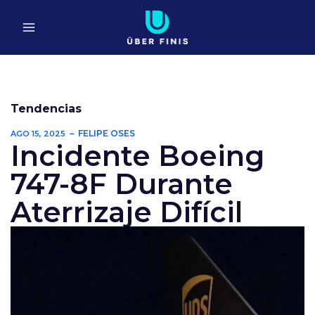
Ir
al
contenido
Tendencias
FELIPE OSES
AGO 15, 2025
Incidente Boeing
747-8F Durante
Aterrizaje Difícil