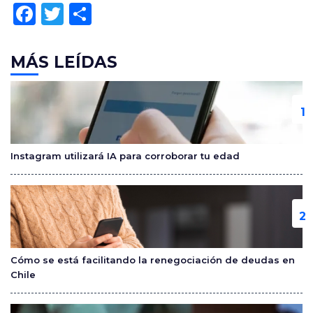
F
T
C
a
w
o
c
itt
m
MÁS LEÍDAS
e
er
p
b
ar
o
tir
o
Instagram utilizará IA para corroborar tu edad
k
Cómo se está facilitando la renegociación de deudas en
Chile