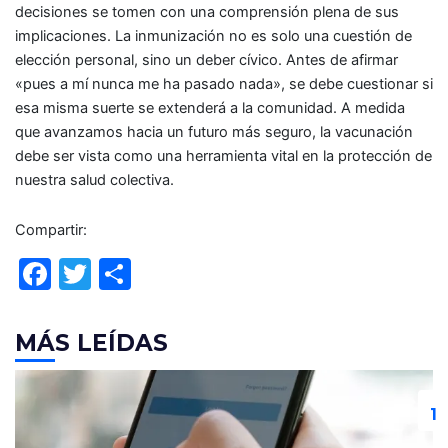
decisiones se tomen con una comprensión plena de sus
implicaciones. La inmunización no es solo una cuestión de
elección personal, sino un deber cívico. Antes de afirmar
«pues a mí nunca me ha pasado nada», se debe cuestionar si
esa misma suerte se extenderá a la comunidad. A medida
que avanzamos hacia un futuro más seguro, la vacunación
debe ser vista como una herramienta vital en la protección de
nuestra salud colectiva.
Compartir:
F
T
C
a
w
o
c
itt
m
MÁS LEÍDAS
e
er
p
b
ar
o
tir