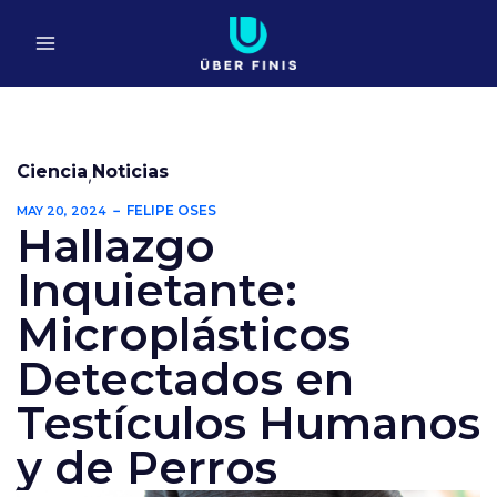
Ir
al
contenido
Ciencia
Noticias
,
FELIPE OSES
MAY 20, 2024
Hallazgo
Inquietante:
Microplásticos
Detectados en
Testículos Humanos
y de Perros