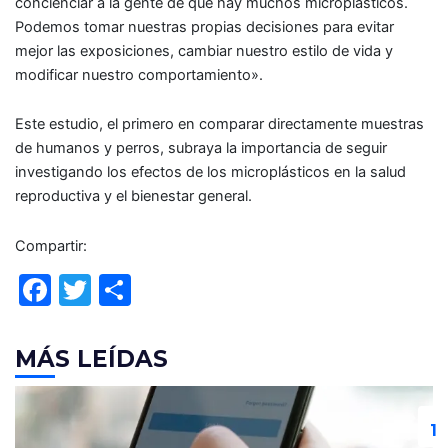
concienciar a la gente de que hay muchos microplásticos.
Podemos tomar nuestras propias decisiones para evitar
mejor las exposiciones, cambiar nuestro estilo de vida y
modificar nuestro comportamiento».
Este estudio, el primero en comparar directamente muestras
de humanos y perros, subraya la importancia de seguir
investigando los efectos de los microplásticos en la salud
reproductiva y el bienestar general.
Compartir:
F
T
C
a
w
o
c
itt
m
MÁS LEÍDAS
e
er
p
b
ar