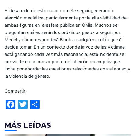
El desarrollo de este caso promete seguir generando
atención mediática, particularmente por la alta visibilidad de
ambas figuras en la esfera pública en Chile. Muchos se
preguntan cuáles serán los próximos pasos a seguir por
Medel y cómo responderá Block a cualquier acción que él
decida tomar. En un contexto donde la voz de las víctimas
está ganando cada vez más resonancia, este incidente se
convierte en un nuevo punto de inflexión en un país que
lucha por abordar las cuestiones relacionadas con el abuso y
la violencia de género.
Compartir:
F
T
C
a
w
o
c
itt
m
MÁS LEÍDAS
e
er
p