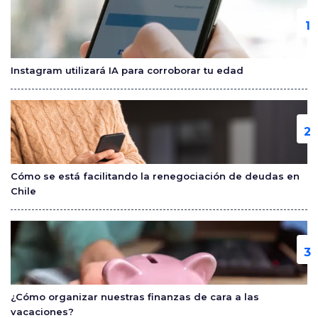
b
ar
o
tir
o
Instagram utilizará IA para corroborar tu edad
k
Cómo se está facilitando la renegociación de deudas en
Chile
¿Cómo organizar nuestras finanzas de cara a las
vacaciones?