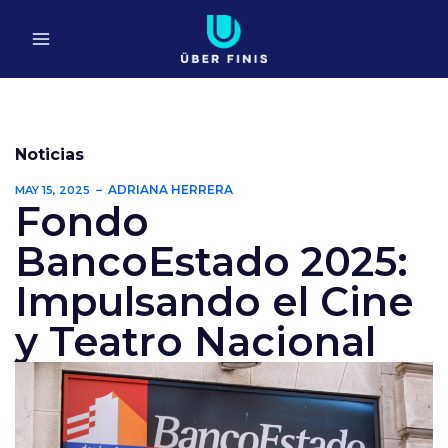
Ir
al
contenido
Noticias
ADRIANA HERRERA
MAY 15, 2025
Fondo
BancoEstado 2025:
Impulsando el Cine
y Teatro Nacional