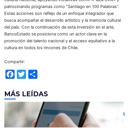
patrocinando programas como “Santiago en 100 Palabras”.
Estas acciones son reflejo de un enfoque integrador que
busca acompañar el desarrollo artístico y la memoria cultural
del país. Con la continuación de esta inversión en el arte,
BancoEstado se posiciona como un actor clave en la
promoción del talento nacional y el acceso equitativo a la
cultura en todos los rincones de Chile.
Compartir:
F
T
C
a
w
o
c
itt
m
MÁS LEÍDAS
e
er
p
b
ar
o
tir