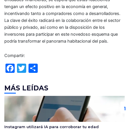
tengan un efecto positivo en la economía en general,
incentivando tanto a compradores como a desarrolladores.
La clave del éxito radicará en la colaboración entre el sector
público y privado, así como en la disposición de los
inversores para participar en este novedoso esquema que
podría transformar el panorama habitacional del país.
Compartir:
F
T
C
a
w
o
c
itt
m
MÁS LEÍDAS
e
er
p
b
ar
o
tir
o
Instagram utilizará IA para corroborar tu edad