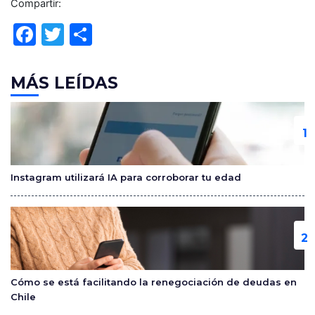
Compartir:
F
T
C
a
w
o
c
itt
m
MÁS LEÍDAS
e
er
p
b
ar
o
tir
o
Instagram utilizará IA para corroborar tu edad
k
Cómo se está facilitando la renegociación de deudas en
Chile