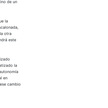
ino de un
ue la
escalonada,
la otra
ndrá este
nizado
atizado la
 autonomía
al en
 ese cambio