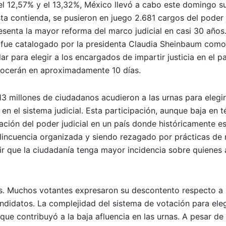
el 12,57% y el 13,32%, México llevó a cabo este domingo s
esta contienda, se pusieron en juego 2.681 cargos del poder j
esenta la mayor reforma del marco judicial en casi 30 años
to fue catalogado por la presidenta Claudia Sheinbaum como
r para elegir a los encargados de impartir justicia en el pa
onocerán en aproximadamente 10 días.
 millones de ciudadanos acudieron a las urnas para elegir
en el sistema judicial. Esta participación, aunque baja en 
ación del poder judicial en un país donde históricamente e
elincuencia organizada y siendo rezagado por prácticas de
tir que la ciudadanía tenga mayor incidencia sobre quienes
as. Muchos votantes expresaron su descontento respecto a l
andidatos. La complejidad del sistema de votación para eleg
que contribuyó a la baja afluencia en las urnas. A pesar de 