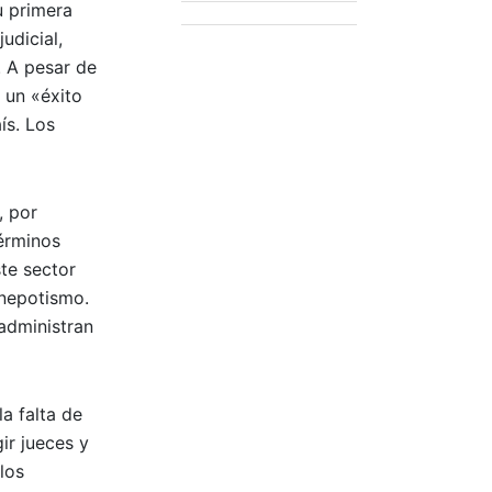
u primera
udicial,
. A pesar de
 un «éxito
ís. Los
, por
términos
ste sector
 nepotismo.
 administran
a falta de
ir jueces y
los