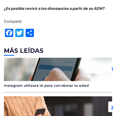
¿Es posible revivir a los dinosaurios a partir de su ADN?
Compartir:
F
T
C
a
w
o
c
itt
m
MÁS LEÍDAS
e
er
p
b
ar
o
tir
o
Instagram utilizará IA para corroborar tu edad
k