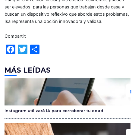
ser elevados, para las personas que trabajan desde casa y
buscan un dispositivo reflexivo que aborde estos problemas,
Isa representa una opción innovadora y valiosa.
Compartir:
F
T
C
a
w
o
c
itt
m
MÁS LEÍDAS
e
er
p
b
ar
o
tir
o
Instagram utilizará IA para corroborar tu edad
k