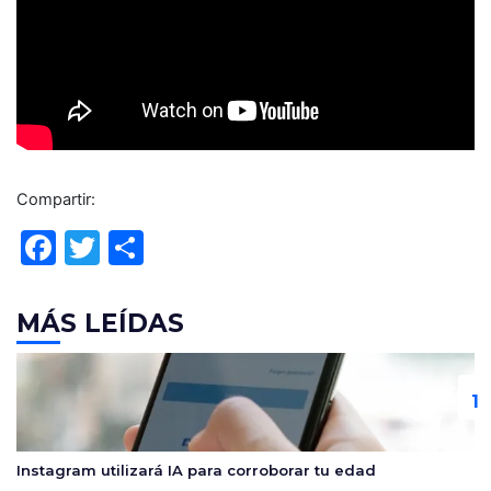
Compartir:
F
T
C
a
w
o
c
itt
m
MÁS LEÍDAS
e
er
p
b
ar
o
tir
o
Instagram utilizará IA para corroborar tu edad