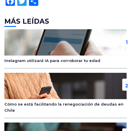
F
T
C
a
w
o
c
itt
m
MÁS LEÍDAS
e
er
p
b
ar
o
tir
o
Instagram utilizará IA para corroborar tu edad
k
Cómo se está facilitando la renegociación de deudas en
Chile